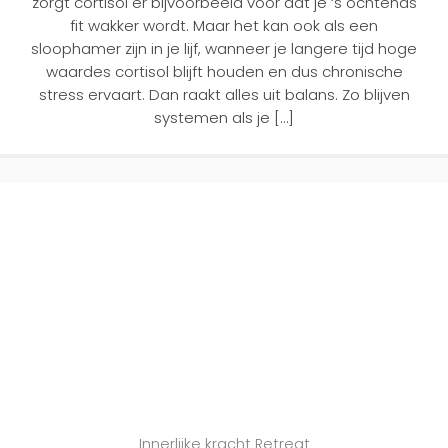
zorgt cortisol er bijvoorbeeld voor dat je ‘s ochtends
fit wakker wordt. Maar het kan ook als een
sloophamer zijn in je lijf, wanneer je langere tijd hoge
waardes cortisol blijft houden en dus chronische
stress ervaart. Dan raakt alles uit balans. Zo blijven
systemen als je […]
Innerlijke kracht Retreat