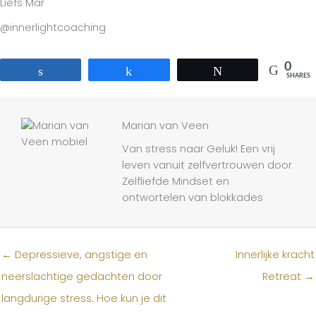
Liefs Mar
@innerlightcoaching
0
Share
Share
Tweet
SHARES
Marian van Veen
Van stress naar Geluk! Een vrij
leven vanuit zelfvertrouwen door
Zelfliefde Mindset en
ontwortelen van blokkades
← Depressieve, angstige en
Innerlijke kracht
neerslachtige gedachten door
Retreat →
langdurige stress. Hoe kun je dit