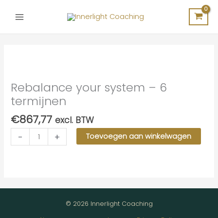
Ga
naar
de
inhoud
Rebalance your system – 6
termijnen
€
867,77
excl. BTW
Rebalance
-
+
Toevoegen aan winkelwagen
your
system
-
6
termijnen
aantal
© 2026 Innerlight Coaching