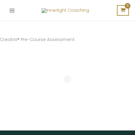
Ga
naar
de
inhoud
Creatrix® Pre-Course Assessment