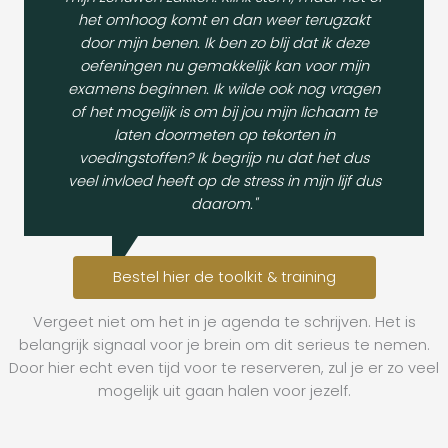
het omhoog komt en dan weer terugzakt
door mijn benen. Ik ben zo blij dat ik deze
oefeningen nu gemakkelijk kan voor mijn
examens beginnen. Ik wilde ook nog vragen
of het mogelijk is om bij jou mijn lichaam te
laten doormeten op tekorten in
voedingstoffen? Ik begrijp nu dat het dus
veel invloed heeft op de stress in mijn lijf dus
daarom."
Bestel hier de toolkit & training
Vergeet niet om het in je agenda te schrijven. Het is
belangrijk signaal voor je brein om dit serieus te nemen.
Door hier echt even tijd voor te reserveren, zul je er zo veel
mogelijk uit gaan halen voor jezelf.